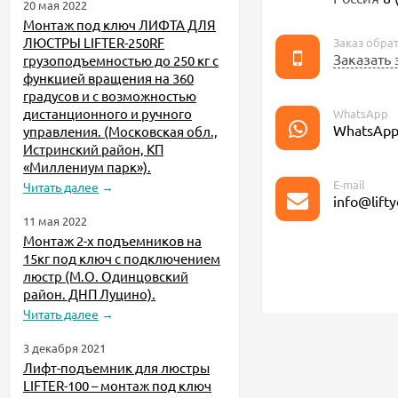
20 мая 2022
Монтаж под ключ ЛИФТА ДЛЯ
ЛЮСТРЫ LIFTER-250RF
Заказ обра
Заказать
грузоподъемностью до 250 кг с
функцией вращения на 360
градусов и с возможностью
дистанционного и ручного
WhatsApp
WhatsAp
управления. (Московская обл.,
Истринский район, КП
«Миллениум парк»).
E-mail
Читать далее
→
info@lifty
11 мая 2022
Монтаж 2-х подъемников на
15кг под ключ с подключением
люстр (М.О. Одинцовский
район. ДНП Луцино).
Читать далее
→
3 декабря 2021
Лифт-подъемник для люстры
LIFTER-100 – монтаж под ключ