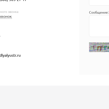
тного звонка
Сообщение:
 звонок
p
dlyalyustr.ru