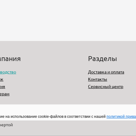
мпания
Разделы
водство
Доставка и оплата
аж
Контакты
тия
Сервисный центр
ерам
сие на использование cookie-файлов в соответствии с нашей
политикой прив
фертой