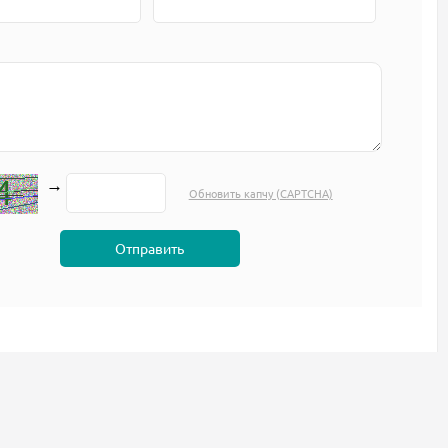
→
Обновить капчу (CAPTCHA)