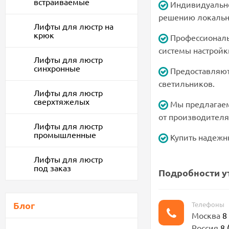
встраиваемые
Индивидуально
решению локальн
Лифты для люстр на
крюк
Профессиональ
системы настройк
Лифты для люстр
синхронные
Предоставляют
светильников.
Лифты для люстр
сверхтяжелых
Мы предлагаем
от производителя
Лифты для люстр
промышленные
Купить надежн
Лифты для люстр
под заказ
Подробности у
Блог
Телефоны
Москва
8
Россия
8 