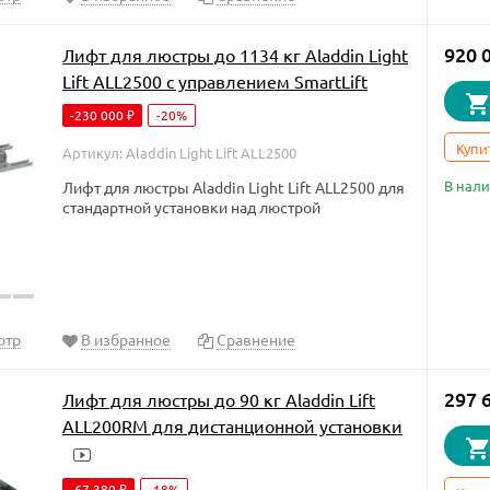
920 
Лифт для люстры до 1134 кг Aladdin Light
Lift ALL2500 с управлением SmartLift
-230 000
-20%
₽
Купи
Артикул: Aladdin Light Lift ALL2500
В нал
Лифт для люстры Aladdin Light Lift ALL2500 для
стандартной установки над люстрой
отр
В избранное
Сравнение
297 
Лифт для люстры до 90 кг Aladdin Lift
ALL200RM для дистанционной установки
-67 380
-18%
₽