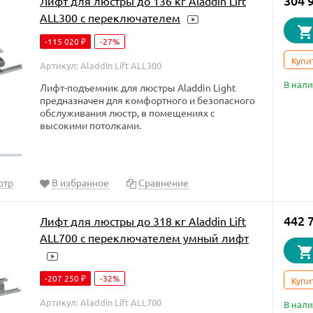
304 
Лифт для люстры до 136 кг Aladdin Lift
ALL300 с переключателем
-115 020
-27%
₽
Купи
Артикул: Aladdin Lift ALL300
В нал
Лифт-подъемник для люстры Aladdin Light
предназначен для комфортного и безопасного
обслуживания люстр, в помещениях с
высокими потолками.
отр
В избранное
Сравнение
442 
Лифт для люстры до 318 кг Aladdin Lift
ALL700 с переключателем умный лифт
-207 250
-32%
₽
Купи
Артикул: Aladdin Lift ALL700
В нал