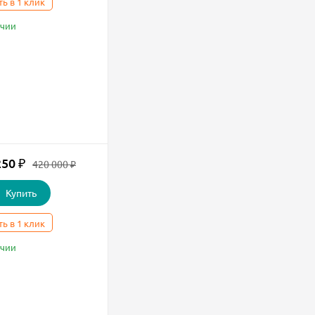
ть в 1 клик
ичии
250
₽
420 000
₽
Купить
ть в 1 клик
ичии