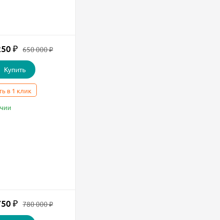
250
₽
650 000
₽
Купить
ть в 1 клик
ичии
750
₽
780 000
₽