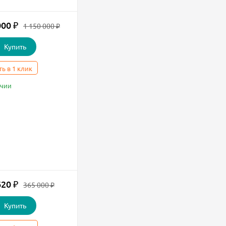
000
₽
1 150 000
₽
Купить
ть в 1 клик
ичии
620
₽
365 000
₽
Купить