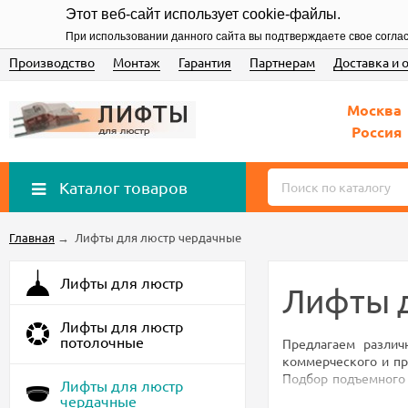
Этот веб-сайт использует cookie-файлы.
При использовании данного сайта вы подтверждаете свое согла
Производство
Монтаж
Гарантия
Партнерам
Доставка и 
Москва
Россия
Каталог товаров
Главная
→
Лифты для люстр чердачные
Лифты для люстр
Лифты 
Лифты для люстр
потолочные
Предлагаем различ
коммерческого и пр
Подбор подъемного 
Лифты для люстр
увеличенной грузоп
чердачные