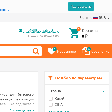
Подтверждаю
атности
.
Валюта:
RUB
0
Корзина
info@liftydlyalyustr.ru
0
Пн—Вс 09:00—21:00
₽
0
0
Избранные
Сравнение
Подбор по параметрам
Страна
иков для бытового,
Китай
екта до реализации.
ъемника под заказ с
США
Читать далее
Показать все