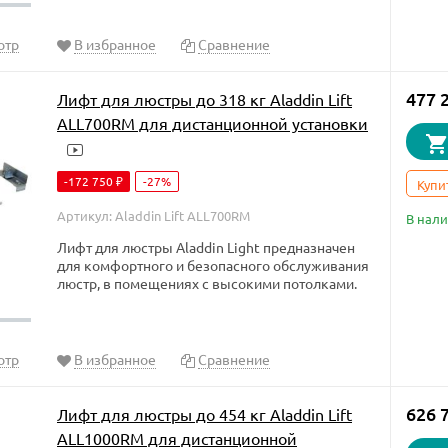
отр
В избранное
Сравнение
477 
Лифт для люстры до 318 кг Aladdin Lift
ALL700RM для дистанционной установки
-172 750
-27%
₽
Купи
Артикул: Aladdin Lift ALL700RM
В нал
Лифт для люстры Aladdin Light предназначен
для комфортного и безопасного обслуживания
люстр, в помещениях с высокими потолками.
отр
В избранное
Сравнение
626 
Лифт для люстры до 454 кг Aladdin Lift
ALL1000RM для дистанционной