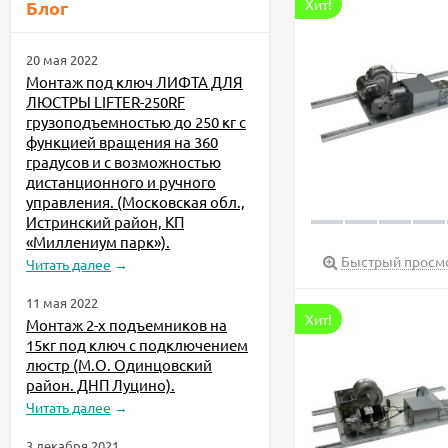
Хит!
Блог
20 мая 2022
Монтаж под ключ ЛИФТА ДЛЯ
ЛЮСТРЫ LIFTER-250RF
грузоподъемностью до 250 кг с
функцией вращения на 360
градусов и с возможностью
дистанционного и ручного
управления. (Московская обл.,
Истринский район, КП
«Миллениум парк»).
Быстрый просм
Читать далее
→
11 мая 2022
Хит!
Монтаж 2-х подъемников на
15кг под ключ с подключением
люстр (М.О. Одинцовский
район. ДНП Луцино).
Читать далее
→
3 декабря 2021