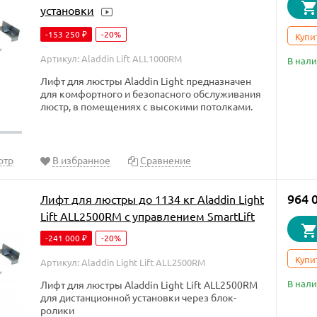
установки
-153 250
-20%
₽
Купи
Артикул: Aladdin Lift ALL1000RM
В нал
Лифт для люстры Aladdin Light предназначен
для комфортного и безопасного обслуживания
люстр, в помещениях с высокими потолками.
отр
В избранное
Сравнение
964 
Лифт для люстры до 1134 кг Aladdin Light
Lift ALL2500RM с управлением SmartLift
-241 000
-20%
₽
Купи
Артикул: Aladdin Light Lift ALL2500RM
В нал
Лифт для люстры Aladdin Light Lift ALL2500RM
для дистанционной установки через блок-
ролики