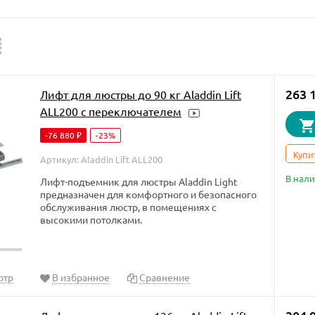
263 
Лифт для люстры до 90 кг Aladdin Lift
ALL200 с переключателем
-76 880
-23%
₽
Купи
Артикул: Aladdin Lift ALL200
В нал
Лифт-подъемник для люстры Aladdin Light
предназначен для комфортного и безопасного
обслуживания люстр, в помещениях с
высокими потолками.
отр
В избранное
Сравнение