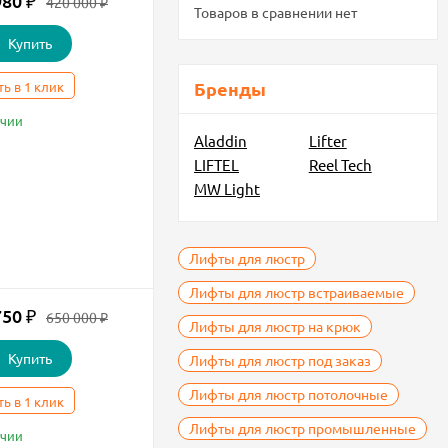
980
₽
420 000
₽
Товаров в сравнении нет
Купить
Бренды
ть в 1 клик
ичии
Aladdin
Lifter
LIFTEL
Reel Tech
MW Light
Лифты для люстр
Лифты для люстр встраиваемые
750
₽
650 000
₽
Лифты для люстр на крюк
Купить
Лифты для люстр под заказ
Лифты для люстр потолочные
ть в 1 клик
Лифты для люстр промышленные
ичии