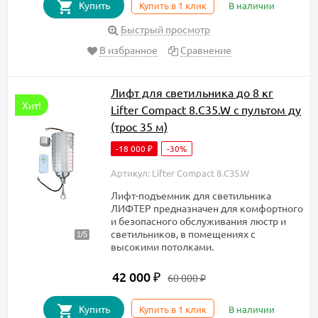
Купить
Купить в 1 клик
В наличии
Быстрый просмотр
В избранное
Сравнение
Лифт для светильника до 8 кг
Хит!
Lifter Compact 8.C35.W с пультом ду
(трос 35 м)
-18 000
-30%
₽
Артикул: Lifter Compact 8.C35.W
Лифт-подъемник для светильника
ЛИФТЕР предназначен для комфортного
и безопасного обслуживания люстр и
светильников, в помещениях с
высокими потолками.
42 000
₽
60 000
₽
Купить
Купить в 1 клик
В наличии