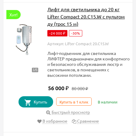
Лифт для светильника до 20 кг
Хит!
Lifter Compact 20.C15.W с пультом
ду (трос 15 м)
-24 000
-30%
₽
Артикул: Lifter Compact 20.C15.W
Лифт-подъемник для светильника
ЛИФТЕР предназначен для комфортного
и безопасного обслуживания люстр и
светильников, в помещениях с
высокими потолками.
56 000
₽
80 000
₽
Купить
Купить в 1 клик
В наличии
Быстрый просмотр
В избранное
Сравнение