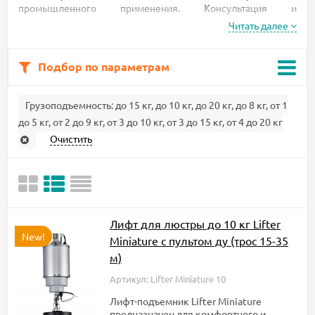
промышленного применения. Консультация и
сопровождение от проекта до реализации. Подбор
Читать далее
подъемного оборудования под Ваш объект.
Индивидуальное изготовление подъемника под заказ с
увеличенной грузоподъемностью для крупногабаритных и
Подбор по параметрам
сверхтяжелых люстр.
Грузоподъемность:
до 15 кг
,
до 10 кг
,
до 20 кг
,
до 8 кг
,
от 1
до 5 кг
,
от 2 до 9 кг
,
от 3 до 10 кг
,
от 3 до 15 кг
,
от 4 до 20 кг
Очистить
Лифт для люстры до 10 кг Lifter
New!
Miniature с пультом ду (трос 15-35
м)
Артикул: Lifter Miniature 10
Лифт-подъемник Lifter Miniature
предназначен для комфортного и