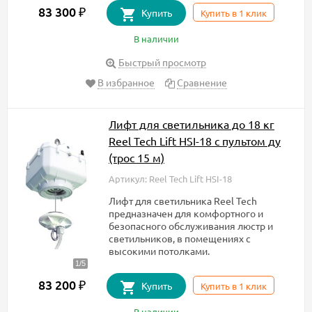
83 300
₽
Купить
Купить в 1 клик
В наличии
Быстрый просмотр
В избранное
Сравнение
Лифт для светильника до 18 кг
Reel Tech Lift HSI-18 с пультом ду
(трос 15 м)
Артикул: Reel Tech Lift HSI-18
Лифт для светильника​ Reel Tech
предназначен для комфортного и
безопасного обслуживания люстр и
светильников, в помещениях с
высокими потолками.
83 200
₽
Купить
Купить в 1 клик
В наличии