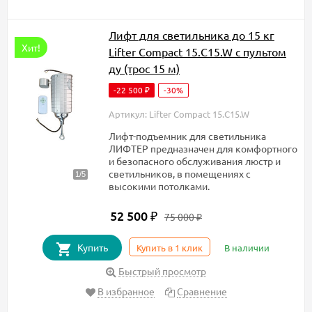
Лифт для светильника до 15 кг
Хит!
Lifter Compact 15.C15.W с пультом
ду (трос 15 м)
-22 500
-30%
₽
Артикул: Lifter Compact 15.C15.W
Лифт-подъемник для светильника
ЛИФТЕР предназначен для комфортного
и безопасного обслуживания люстр и
светильников, в помещениях с
высокими потолками.
52 500
₽
75 000
₽
Купить
Купить в 1 клик
В наличии
Быстрый просмотр
В избранное
Сравнение