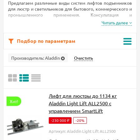
Предлагаем различные виды систем лифтов подъемников
для люстр и светильников для бытового, коммерческого и
промышленного применения. Консультация и
сопровождение от проекта до реализации. Подбор
Читать далее
подъемного оборудования под Ваш объект.
Индивидуальное изготовление подъемника под заказ с
увеличенной грузоподъемностью для крупногабаритных и
Подбор по параметрам
сверхтяжелых люстр.
Производитель:
Aladdin
Очистить
Лифт для люстры до 1134 кг
Хит!
Aladdin Light Lift ALL2500 с
управлением SmartLift
-230 000
-20%
₽
Артикул: Aladdin Light Lift ALL2500