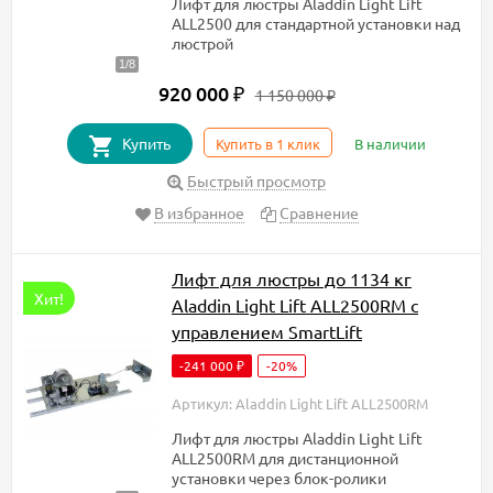
Лифт для люстры Aladdin Light Lift
ALL2500 для стандартной установки над
люстрой
920 000
₽
1 150 000
₽
Купить
Купить в 1 клик
В наличии
Быстрый просмотр
В избранное
Сравнение
Лифт для люстры до 1134 кг
Хит!
Aladdin Light Lift ALL2500RM с
управлением SmartLift
-241 000
-20%
₽
Артикул: Aladdin Light Lift ALL2500RM
Лифт для люстры Aladdin Light Lift
ALL2500RM для дистанционной
установки через блок-ролики